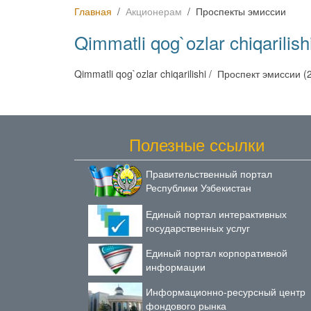
Главная
Акционерам
Проспекты эмиссии
Qimmatli qog`ozlar chiqarilis
Qimmatli qog`ozlar chiqarilishi / Проспект эмиссии 
Полезные ссылки
Правительственный портал
Республики Узбекистан
Единый портал интерактивных
государственных услуг
Единый портал корпоративной
информации
Информационно-ресурсный центр
фондового рынка