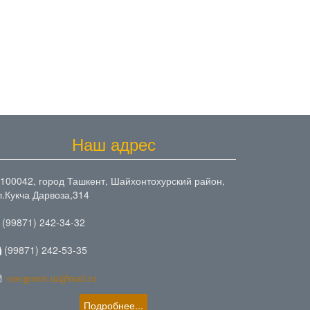
Наш адрес
100042, город Ташкент, Шайхонтохурский район,
л.Кукча Дарвоза,314
(99871) 242-34-32
(99871) 242-53-35
energomet.uz@mail.ru
Подробнее...