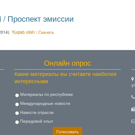
hi / Проспект эмиссии
(2014)
Yuqlab olish / Скачать
Онлайн опрос
Какие материалы вы считаете наиболее
интересными
у
Материалы по республике
Международные новости
Навости отрасли
Передовой опыт