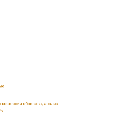
тью
состоянии общества, анализ
иц