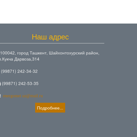
Наш адрес
100042, город Ташкент, Шайхонтохурский район,
л.Кукча Дарвоза,314
(99871) 242-34-32
(99871) 242-53-35
energomet.uz@mail.ru
Подробнее...