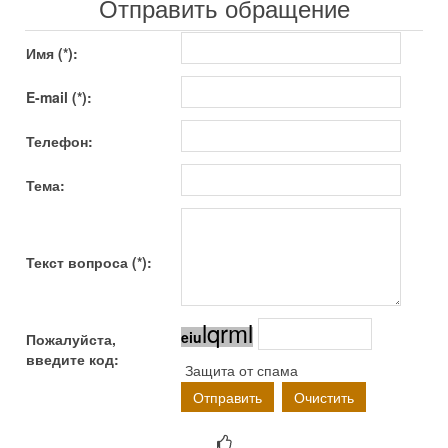
Отправить обращение
Имя (*):
E-mail (*):
Телефон:
Тема:
Текст вопроса (*):
l
q
r
m
l
e
i
u
Пожалуйста,
введите код:
Защита от спама