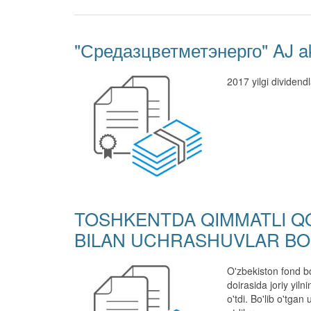
"Средазцветметэнерго" AJ akt
2017 yilgi dividend
TOSHKENTDA QIMMATLI QO
BILAN UCHRASHUVLAR BO'L
O'zbekiston fond bo
doirasida joriy yil
o'tdi. Bo'lib o'tga