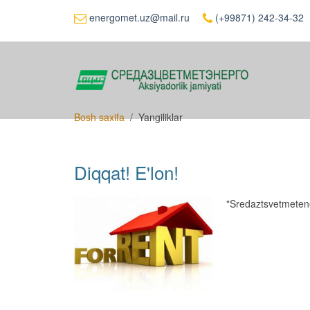
energomet.uz@mail.ru
(+99871) 242-34-32
Bosh saxifa
Yangiliklar
Diqqat! E'lon!
"Sredaztsvetmetene