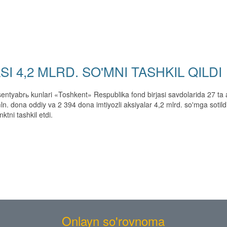
 4,2 MLRD. SO'MNI TASHKIL QILDI
sentyabrь kunlari «Toshkent» Respublika fond birjasi savdolarida 27 ta ak
mln. dona oddiy va 2 394 dona imtiyozli aksiyalar 4,2 mlrd. so'mga sotildi
tni tashkil etdi.
Onlayn so'rovnoma