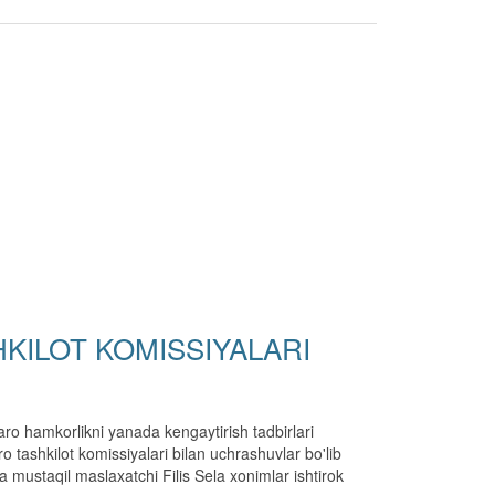
KILOT KOMISSIYALARI
aro hamkorlikni yanada kengaytirish tadbirlari
o tashkilot komissiyalari bilan uchrashuvlar bo'lib
a mustaqil maslaxatchi Filis Sela xonimlar ishtirok