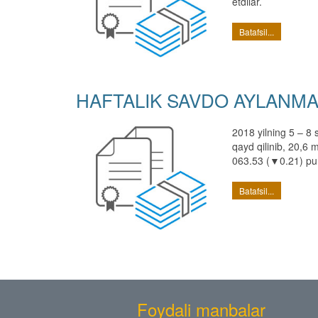
etdilar.
Batafsil...
HAFTALIK SAVDO AYLANMASI
2018 yilning 5 – 8 
qayd qilinib, 20,6 
063.53 (▼0.21) punk
Batafsil...
Foydali manbalar