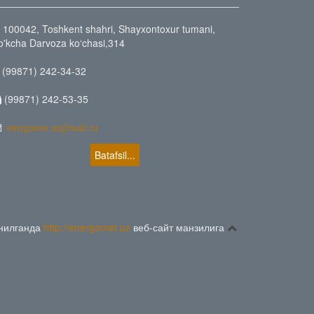
100042, Toshkent shahri, Shayxontoxur tumani,
o'kcha Darvoza ko‘chasi,314
(99871) 242-34-32
(99871) 242-53-35
energomet.uz@mail.ru
Batafsil...
анилганда
http://energomet.uz
веб-сайт манзилига