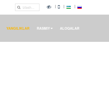
|
|
|
YANGILIKLAR
RASMIY
ALOQALAR