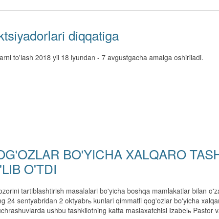
siyadorlari diqqatiga
larni to'lash 2018 yil 18 iyundan - 7 avgustgacha amalga oshiriladi.
G'OZLAR BO'YICHA XALQARO TASH
IB O'TDI
zorini tartiblashtirish masalalari bo'yicha boshqa mamlakatlar bilan o'z
ning 24 sentyabridan 2 oktyabrь kunlari qimmatli qog'ozlar bo'yicha xalqar
n uchrashuvlarda ushbu tashkilotning katta maslaxatchisi Izabelь Pastor v