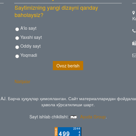
Saytimizning yangi dizayni qanday
baholaysiz?
K
A'lo sayt
Yaxshi sayt
Oddiy sayt
Yoqmadi
Natijalar
 AJ. Барча ҳуқуқлар ҳимояланган. Сайт материалларидан фойдал
ҳавола кўрсатилиши шарт.
Sayt ishlab chikilishi:
Ayuda Group
.