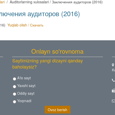
ari
Auditorlarning xulosalari / Заключения аудиторов (2016)
Заключения аудиторов (2016)
2016)
Yuqlab olish / Скачать
Onlayn so'rovnoma
Saytimizning yangi dizayni qanday
baholaysiz?
K
A'lo sayt
Yaxshi sayt
Oddiy sayt
Yoqmadi