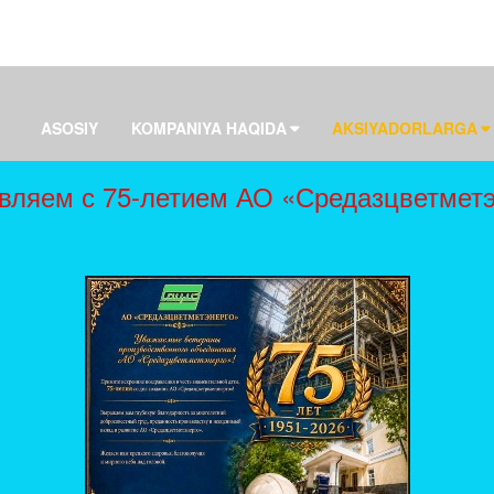
ASOSIY
KOMPANIYA HAQIDA
AKSIYADORLARGA
вляем с 75-летием АО «Средазцветметэ