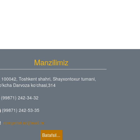
Manzilimiz
100042, Toshkent shahri, Shayxontoxur tumani,
o'kcha Darvoza ko‘chasi,314
(99871) 242-34-32
(99871) 242-53-35
energomet.uz@mail.ru
Batafsil...