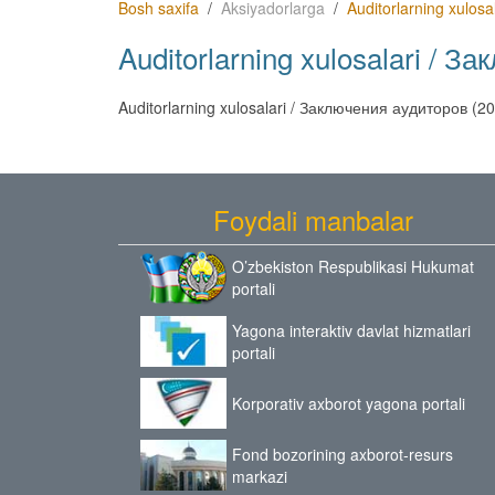
Bosh saxifa
Aksiyadorlarga
Auditorlarning xulosal
Auditorlarning xulosalari / 
Auditorlarning xulosalari / Заключения аудиторов (
Foydali manbalar
O’zbekiston Respublikasi Hukumat
portali
Yagona interaktiv davlat hizmatlari
portali
Korporativ axborot yagona portali
Fond bozorining axborot-resurs
markazi