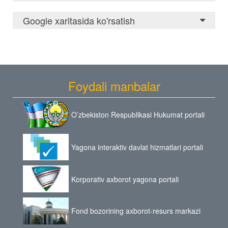
Google xaritasida ko'rsatish
Ismingiz (*):
E-mail (*):
Telefon:
Foydali manbalar
Mavzu:
O’zbekiston Respublikasi Hukumat portali
Savol matni
(*):
Yagona interaktiv davlat hizmatlari portali
f
j
k
p
t
v
p
o
Spamdan
Kodni
Korporativ axborot yagona portali
kiriting:
himoya
Fond bozorining axborot-resurs markazi