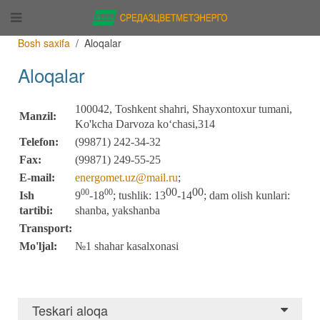
Bosh saxifa
Aloqalar
Aloqalar
100042, Toshkent shahri, Shayxontoxur tumani,
Manzil:
Ko'kcha Darvoza ko‘chasi,314
Telefon:
(99871) 242-34-32
Fa
x
:
(99871) 249-55-25
E-mail:
energomet.uz@mail.ru
;
00
00
00
00
Ish
9
-18
;
tushlik: 1
3
-1
4
;
dam olish kunlari:
tartibi:
shanba, yakshanba
Transport:
Mo'ljal:
№1 shahar kasalxonasi
Teskari aloqa