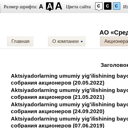
Размер шрифта:
Цвета сайта
И
АО «Сре
Главная
О компании
Акционер
Заголово
Aktsiyadorlarning umumiy yig'ilishining b
собрания акционеров (20.05.2022)
Aktsiyadorlarning umumiy yig'ilishining b
собрания акционеров (21.05.2021)
Aktsiyadorlarning umumiy yig'ilishining b
собрания акционеров (24.09.2020)
Aktsiyadorlarning umumiy yig'ilishining b
собрания акционеров (07.06.2019)