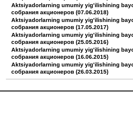
Aktsiyadorlarning umumiy yig'ilishining b
собрания акционеров (07.06.2018)
Aktsiyadorlarning umumiy yig'ilishining b
собрания акционеров (17.05.2017)
Aktsiyadorlarning umumiy yig'ilishining b
собрания акционеров (25.05.2016)
Aktsiyadorlarning umumiy yig'ilishining b
собрания акционеров (16.06.2015)
Aktsiyadorlarning umumiy yig'ilishining b
собрания акционеров (26.03.2015)